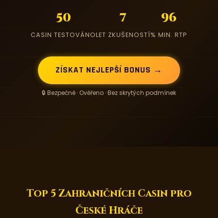
50
7
96
CASIN TESTOVÁNO
LET ZKUŠENOSTÍ
% MIN. RTP
ZÍSKAT NEJLEPŠÍ BONUS →
🔒 Bezpečné · Ověřeno · Bez skrytých podmínek
Top 5 Zahraničních Casin pro
České Hráče