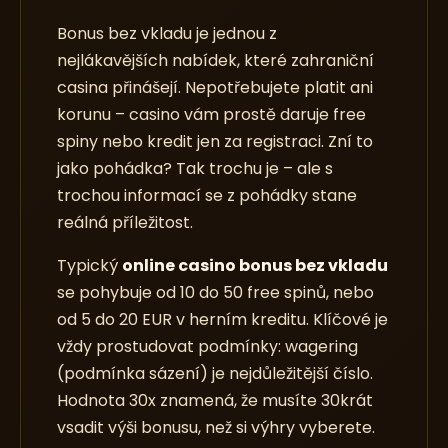
Bonus bez vkladu je jednou z
nejlákavějších nabídek, které zahraniční
casina přinášejí. Nepotřebujete platit ani
korunu – casino vám prostě daruje free
spiny nebo kredit jen za registraci. Zní to
jako pohádka? Tak trochu je – ale s
trochou informací se z pohádky stane
reálná příležitost.
Typický
online casino bonus bez vkladu
se pohybuje od 10 do 50 free spinů, nebo
od 5 do 20 EUR v herním kreditu. Klíčové je
vždy prostudovat podmínky: wagering
(podmínka sázení) je nejdůležitější číslo.
Hodnota 30x znamená, že musíte 30krát
vsadit výši bonusu, než si výhry vyberete.