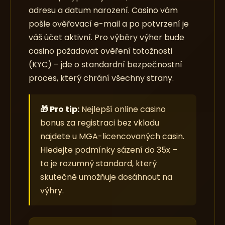
adresu a datum narození. Casino vám
pošle ověřovací e-mail a po potvrzení je
váš účet aktivní. Pro výběry výher bude
casino požadovat ověření totožnosti
(KYC) – jde o standardní bezpečnostní
proces, který chrání všechny strany.
🎁 Pro tip:
Nejlepší online casino
bonus za registraci bez vkladu
najdete u MGA-licencovaných casin.
Hledejte podmínky sázení do 35x –
to je rozumný standard, který
skutečně umožňuje dosáhnout na
výhry.