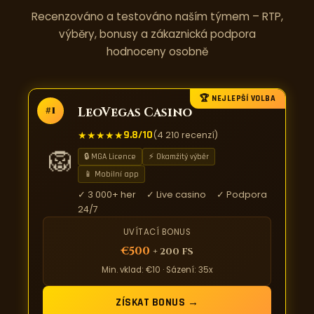
Recenzováno a testováno naším týmem – RTP,
výběry, bonusy a zákaznická podpora
hodnoceny osobně
#1
LeoVegas Casino
★★★★★
9.8/10
(4 210 recenzí)
🦁
🔒 MGA Licence
⚡ Okamžitý výběr
📱 Mobilní app
✓ 3 000+ her
✓ Live casino
✓ Podpora
24/7
UVÍTACÍ BONUS
€500
+ 200 FS
Min. vklad: €10 · Sázení: 35x
ZÍSKAT BONUS →