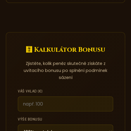
🧮 Kalkulátor Bonusu
Zjistěte, kolik peněz skutečně získáte z
uvítacího bonusu po splnění podmínek
sázení
VÁŠ VKLAD (€)
VÝŠE BONUSU