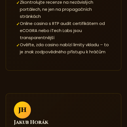
Zkontrolujte recenze na nezávislých
portálech, ne jen na propagačních
stránkách
Online casina s RTP audit certifikátem od
eCOGRA nebo iTech Labs jsou
transparentnější
Ověřte, zda casino nabízí limity vkladu – to
je znak zodpovědného přístupu k hráčům
JH
Jakub Horák