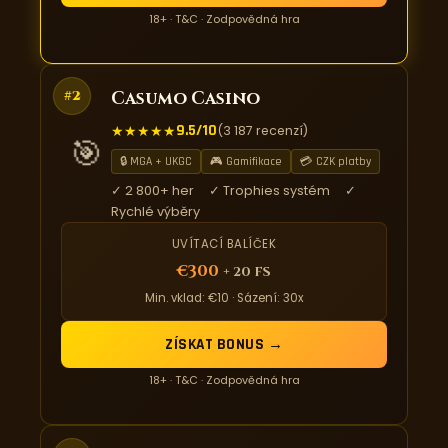
18+ · T&C · Zodpovědná hra
#2
Casumo Casino
★★★★★
9.5/10
(3 187 recenzí)
🎯
🔒 MGA + UKGC
🎮 Gamifikace
💳 CZK platby
✓ 2 800+ her
✓ Trophies systém
✓
Rychlé výběry
UVÍTACÍ BALÍČEK
€300
+ 20 FS
Min. vklad: €10 · Sázení: 30x
ZÍSKAT BONUS →
18+ · T&C · Zodpovědná hra