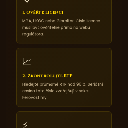
1. Ověřte licenci
MGA, UKGC nebo Gibraltar. Číslo licence
musí být ověřitelné přímo na webu
regulátora.
📈
2. Zkontrolujte RTP
Hledejte průměrné RTP nad 96 %. Seriózní
casina toto číslo zveřejňují v sekci
Férovost hry.
⚡