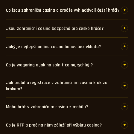
+
Co jsou zahraniční casina a proč je vyhledávají čeští hráči?
+
Jsou zahraniční casina bezpečná pro české hráče?
+
Jaký je nejlepší online casino bonus bez vkladu?
+
Co je wagering a jak ho splnit co nejrychleji?
Jak probíhá registrace v zahraničním casinu krok za
+
krokem?
+
Mohu hrát v zahraničním casinu z mobilu?
+
Co je RTP a proč na něm záleží při výběru casina?